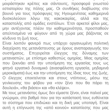
μοιράστηκαν κρέπες και σάντουιτς, προσφορά γνωστού
εστιατορίου της πόλης μας. Οι συνθήκες διαβίωσης στο
βουνό για τους πρόσφυγες της Ηγουμενίτσας καθημερινά
δυσκολεύουν λόγω της κακοκαιρίας, αλλά και της
καταστολής από ομάδες ενστόλων. Έτσι αρκετοί φίλοι μας,
μην αντέχοντας πλέον την καθημερινότητα, προσπαθούν
απελπισμένα να φύγουν από τη χώρα μας βάζοντας σε
κίνδυνο τη ζωή τους.
Είναι λοιπόν φανερό πως υπάρχει οργανωμένη πολιτική
διαχείριση της μετανάστευσης με όρους αναπαραγωγής του
συστήματος. Επιχειρείται έλεγχος της δύναμης των
μεταναστών, με επίσημο καθεστώς ομηρίας. Μιας ομηρίας
που ξεκινάει από την υποτίμηση της εργασίας τους ως
φτηνό εργατικό δυναμικό (ανασφάλιστη εργασία, μηδαμινά
μεροκάματα) έως και την υποτίμηση της ίδιας τους της ζωής.
Ο έλεγχος επεκτείνεται και στους ντόπιους, μέσω της
γενίκευσης του φόβου για «τον ξένο που θα πάρει τη
δουλειά», «θα βιάσει» και «θα κλέψει».
Με τους μετανάστες όμως δεν είμαστε ξένοι, είναι παλιοί μας
γνώριμοι, στο βαθμό που για την κατάστασή τους ευθύνεται
το σύστημα που επιδιώκει και τη δική μας υποταγή. Είναι
αυτή η επίγνωση της «από κοινού» καταπίεσης που μας